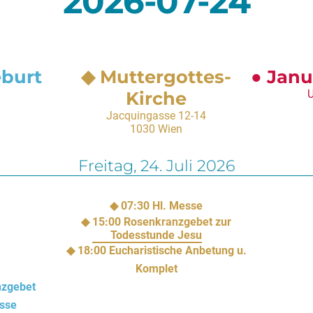
2026-07-24
eburt
Muttergottes-
Janu
Kirche
U
Jacquingasse 12-14
1030 Wien
Freitag,
24. Juli 2026
07:30
Hl. Messe
15:00
Rosenkranzgebet zur
Todesstunde Jesu
18:00
Eucharistische Anbetung u.
Komplet
nzgebet
sse