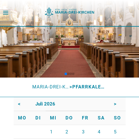
MARIA-DREI-KIRCHEN
PFARRKALENDER
<
Juli 2026
>
MO
DI
MI
DO
FR
SA
SO
1
2
3
4
5