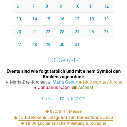
6
7
8
9
10
11
12
13
14
15
16
17
18
19
20
21
22
23
24
25
26
27
28
29
30
31
2026-07-17
Events sind wie folgt farblich und mit einem Symbol den
Kirchen zugeordnet:
Maria-Drei-Kirchen
Maria Geburt
Muttergottes-Kirche
Januarius-Kapelle
Arsenal
Freitag,
17. Juli 2026
07:30
Hl. Messe
15:00
Rosenkranzgebet zur Todesstunde Jesu
18:00
Eucharistische Anbetung u. Komplet