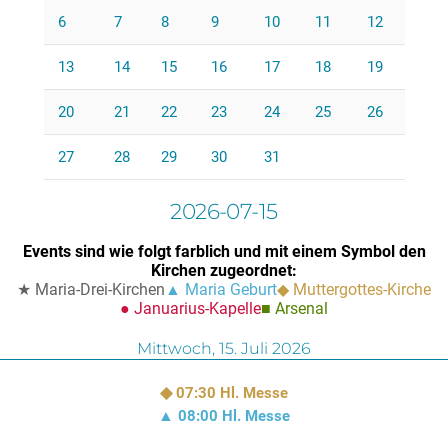
6
7
8
9
10
11
12
13
14
15
16
17
18
19
20
21
22
23
24
25
26
27
28
29
30
31
2026-07-15
Events sind wie folgt farblich und mit einem Symbol den
Kirchen zugeordnet:
Maria-Drei-Kirchen
Maria Geburt
Muttergottes-Kirche
Januarius-Kapelle
Arsenal
Mittwoch,
15. Juli 2026
07:30
Hl. Messe
08:00
Hl. Messe