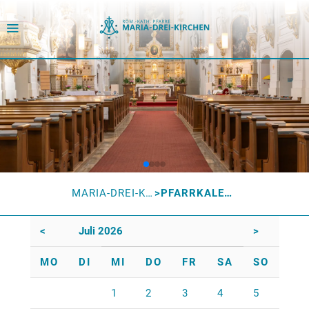
MARIA-DREI-KIRCHEN
PFARRKALENDER
<
Juli 2026
>
MO
DI
MI
DO
FR
SA
SO
1
2
3
4
5