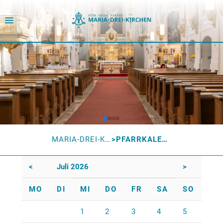
MARIA-DREI-KIRCHEN
PFARRKALENDER
<
Juli 2026
>
MO
DI
MI
DO
FR
SA
SO
1
2
3
4
5