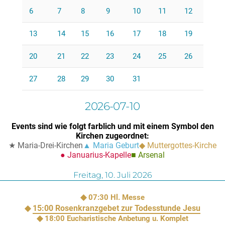
6
7
8
9
10
11
12
13
14
15
16
17
18
19
20
21
22
23
24
25
26
27
28
29
30
31
2026-07-10
Events sind wie folgt farblich und mit einem Symbol den
Kirchen zugeordnet:
Maria-Drei-Kirchen
Maria Geburt
Muttergottes-Kirche
Januarius-Kapelle
Arsenal
Freitag,
10. Juli 2026
07:30
Hl. Messe
15:00
Rosenkranzgebet zur Todesstunde Jesu
18:00
Eucharistische Anbetung u. Komplet