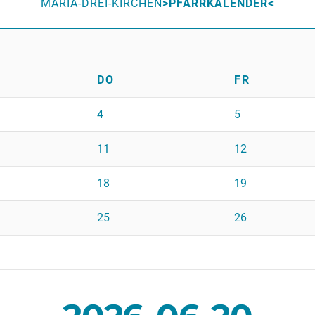
MARIA-DREI-KIRCHEN
PFARRKALENDER
DO
FR
4
5
11
12
18
19
25
26