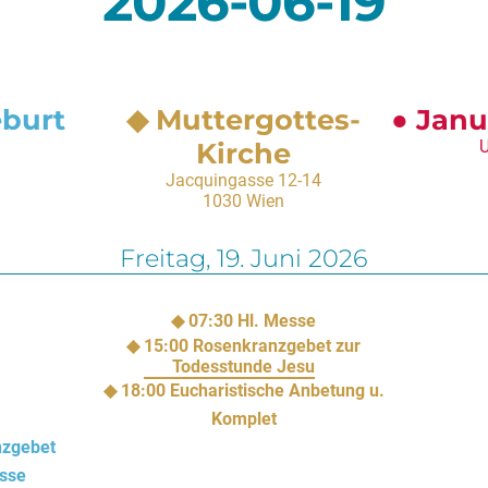
2026-06-19
eburt
Muttergottes-
Janu
Kirche
U
Jacquingasse 12-14
1030 Wien
Freitag,
19. Juni 2026
07:30
Hl. Messe
15:00
Rosenkranzgebet zur
Todesstunde Jesu
18:00
Eucharistische Anbetung u.
Komplet
nzgebet
sse